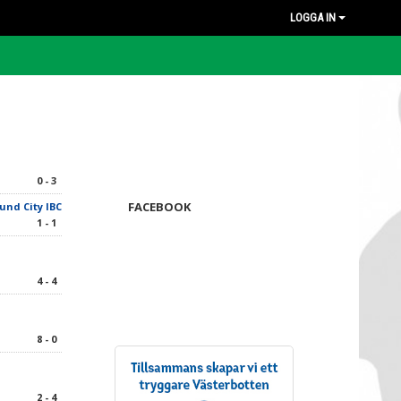
LOGGA IN
0 - 3
FACEBOOK
nd City IBC
1 - 1
4 - 4
8 - 0
2 - 4