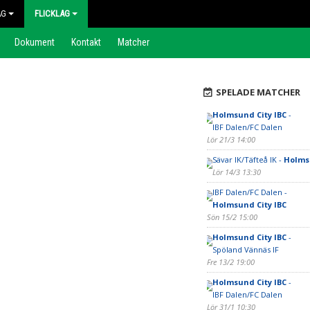
AG
FLICKLAG
Dokument
Kontakt
Matcher
SPELADE MATCHER
Holmsund City IBC
-
IBF Dalen/FC Dalen
Lör 21/3 14:00
Sävar IK/Täfteå IK -
Holmsu
Lör 14/3 13:30
IBF Dalen/FC Dalen -
Holmsund City IBC
Sön 15/2 15:00
Holmsund City IBC
-
Spöland Vännäs IF
Fre 13/2 19:00
Holmsund City IBC
-
IBF Dalen/FC Dalen
Lör 31/1 10:30