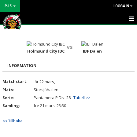
P-15
LOGGA IN
HEM
NYHETER
vs
Holmsund City IBC
IBF Dalen
KALENDER
INFORMATION
MATCHER
Matchstart:
lör 22 mars,
TRUPPEN
Plats:
Storsjöhallen
BILDGALLERI
Serie:
Pantamera P Div. 28
Tabell >>
Samling:
fre 21 mars, 23:30
DOKUMENT
<< Tillbaka
KONTAKT