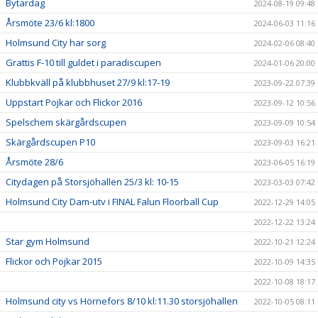
Bytardag
2024-08-19 09:48
Årsmöte 23/6 kl:1800
2024-06-03 11:16
Holmsund City har sorg
2024-02-06 08:40
Grattis F-10 till guldet i paradiscupen
2024-01-06 20:00
Klubbkväll på klubbhuset 27/9 kl:17-19
2023-09-22 07:39
Uppstart Pojkar och Flickor 2016
2023-09-12 10:56
Spelschem skärgårdscupen
2023-09-09 10:54
Skärgårdscupen P10
2023-09-03 16:21
Årsmöte 28/6
2023-06-05 16:19
Citydagen på Storsjöhallen 25/3 kl: 10-15
2023-03-03 07:42
Holmsund City Dam-utv i FINAL Falun Floorball Cup
2022-12-29 14:05
2022-12-22 13:24
Star gym Holmsund
2022-10-21 12:24
Flickor och Pojkar 2015
2022-10-09 14:35
2022-10-08 18:17
Holmsund city vs Hörnefors 8/10 kl:11.30 storsjöhallen
2022-10-05 08:11