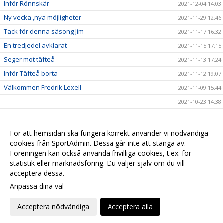
Inför Rönnskär
2021-12-04 14:03
Ny vecka ,nya möjligheter
2021-11-29 12:46
Tack för denna säsong Jim
2021-11-17 16:32
En tredjedel avklarat
2021-11-15 17:15
Seger mot täfteå
2021-11-13 17:24
Inför Täfteå borta
2021-11-12 19:07
Välkommen Fredrik Lexell
2021-11-09 15:44
2021-10-23 14:38
2021-10-16 02:30
Inför skärgårdsderbyt
2021-10-14 12:51
För att hemsidan ska fungera korrekt använder vi nödvändiga
cookies från SportAdmin. Dessa går inte att stänga av.
2021-10-10 14:41
Föreningen kan också använda frivilliga cookies, t.ex. för
Seger hemma mot spöland/Vännäs
2021-10-04 14:18
statistik eller marknadsföring. Du väljer själv om du vill
acceptera dessa.
Anpassa dina val
Cookie-
Gå till
inställningar
Webbversion
Acceptera nödvändiga
Acceptera alla