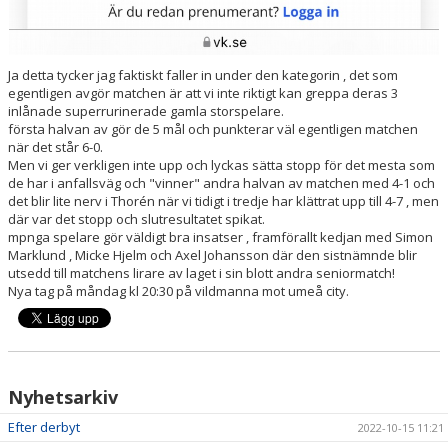
Ja detta tycker jag faktiskt faller in under den kategorin , det som
egentligen avgör matchen är att vi inte riktigt kan greppa deras 3
inlånade superrurinerade gamla storspelare.
första halvan av gör de 5 mål och punkterar väl egentligen matchen
när det står 6-0.
Men vi ger verkligen inte upp och lyckas sätta stopp för det mesta som
de har i anfallsväg och "vinner" andra halvan av matchen med 4-1 och
det blir lite nerv i Thorén när vi tidigt i tredje har klättrat upp till 4-7 , men
där var det stopp och slutresultatet spikat.
mpnga spelare gör väldigt bra insatser , framförallt kedjan med Simon
Marklund , Micke Hjelm och Axel Johansson där den sistnämnde blir
utsedd till matchens lirare av laget i sin blott andra seniormatch!
Nya tag på måndag kl 20:30 på vildmanna mot umeå city.
Nyhetsarkiv
Efter derbyt
2022-10-15 11:21