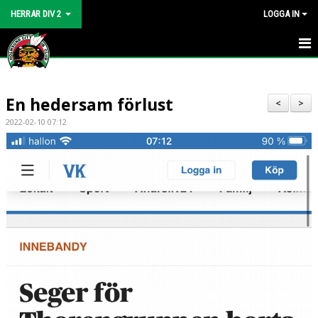
HERRAR DIV 2
LOGGA IN
HEM
En hedersam förlust
NYHETER
<
>
2022-02-10 07:12
DOKUMENT
BILDGALLERI
KONTAKT
KALENDER